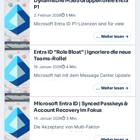
Dynamische M365 Gruppen ohne Entra
P1
2. Februar 2026
⏱ 5 Min.
Microsoft Entra ID
P1-Lizenzen sind für viele
KMU und IT-Abteilungen eine Hürde, wenn es
nur um ein spezielles Feature geht: Dynamische
… Weiter lesen →
Gruppen. Während Microsoft für automatisier…
Entra ID "Role Bloat" | Ignoriere die neue
Teams-Rolle!
19. Januar 2026
⏱ 4 Min.
Microsoft hat mit dem Message Center Update
MC1215071 (vom 8. Januar 2026) eine weitere
administrative Rolle angekündigt: den Teams
… Weiter lesen →
External Collaboration Administrator. Damit
ste…
Microsoft Entra ID | Synced Passkeys &
Account Recovery im Fokus
14. Januar 2026
⏱ 3 Min.
Die Akzeptanz von
Multi-Faktor-
Authentifizierung
(MFA) stagniert oft an einem
Punkt: der Usability. Während fast 50 % der
… Weiter lesen →