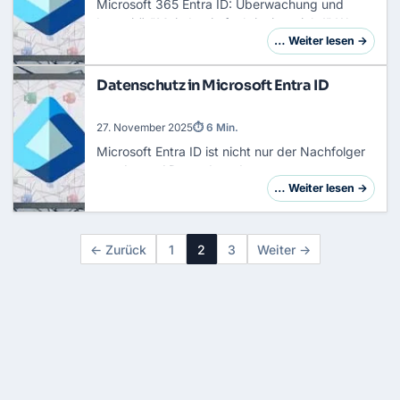
Microsoft 365 Entra ID: Überwachung und
Integrität"Mein Login funktioniert nicht!" Wenn
dieser Satz fällt, beginnt für dich als
… Weiter lesen →
Administrator die Detektivarbeit. Liegt es am
Passw…
Datenschutz in Microsoft Entra ID
27. November 2025
⏱ 6 Min.
Microsoft Entra ID
ist nicht nur der Nachfolger
von Azure AD, sondern das
Zentralnervensystem für Identitäten, Sicherheit
… Weiter lesen →
und Datenschutz in deiner Cloud-Umgebung.
Hier verwaltest…
← Zurück
1
2
3
Weiter →