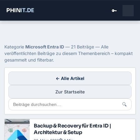
PHIN
IT
.DE
🔑
Home
›
Blog
›
Microsoft Entra Id
Kategorie: Microsoft Entra ID
Kategorie
Microsoft Entra ID
— 21 Beiträge — Alle
veröffentlichten Beiträge zu diesem Themenbereich – kompakt
gesammelt und filterbar.
← Alle Artikel
Zur Startseite
🔍
Backup & Recovery für Entra ID |
Architektur & Setup