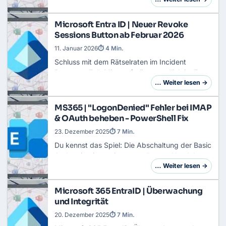
Entra-Nutzer mittlerweile MFA verwenden,
bleiben die Betr…
Microsoft Entra ID | Neuer Revoke
Sessions Button ab Februar 2026
11. Januar 2026
⏱ 4 Min.
Schluss mit dem Rätselraten im
Incident
Response
Fall. Microsoft räumt endlich im Entra
Admin Center auf und beseitigt eine historische
… Weiter lesen →
Altlast, die Admins seit Jahren nervt: Die …
MS365 | "LogonDenied" Fehler bei IMAP
& OAuth beheben - PowerShell Fix
23. Dezember 2025
⏱ 7 Min.
Du kennst das Spiel: Die Abschaltung der Basic
Authentication zwingt uns alle zum Handeln.
Dein DMS, Ticketsystem oder Archiv soll
… Weiter lesen →
endlich per OAuth2 auf
Exchange Online
zugreifen…
Microsoft 365 EntraID | Überwachung
und Integrität
20. Dezember 2025
⏱ 7 Min.