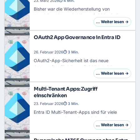
23. März 2026
⏱ 4 Min.
Bisher war die Wiederherstellung von
Identitätsobjekten in Microsoft 365 primär auf
den 30-tägigen Papierkorb für weich gelöschte
… Weiter lesen →
Benutzer und Gruppen beschränkt.
Konfigurationsob…
OAuth2 App Governance in Entra ID
26. Februar 2026
⏱ 3 Min.
OAuth2-App-Sicherheit ist das neue
Schlachtfeld für Microsoft 365 Administratoren.
Während einige MVPs und ISVs vor einer
… Weiter lesen →
apokalyptischen Welle von Malware-Apps
warnen, zeigt die …
Multi-Tenant Apps: Zugriff
einschränken
23. Februar 2026
⏱ 3 Min.
Entra ID Multi-Tenant-Apps sind für viele
Unternehmen ein zweischneidiges Schwert:
Einerseits ermöglichen sie eine nahtlose
… Weiter lesen →
Zusammenarbeit über Tenant-Grenzen hinweg,
andererseits…