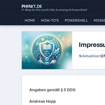
PHIN
IT
.DE
IT-Blog für Microsoft 365, Exchange & PowerShell
HOME
HOW-TO'S
POWERSHELL
MS365
Impress
Aktualisiert
27
🔄
Angaben gemäß § 5 DDG
Andreas Hepp