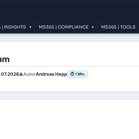
 | INSIGHTS
MS365 | COMPLIANCE
MS365 | TOOLS
▾
▾
um
.07.2026
Autor
Andreas Hepp
👤
⏱ 1 Min.