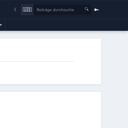
🔍
🔑
🇺🇸
☾
▾