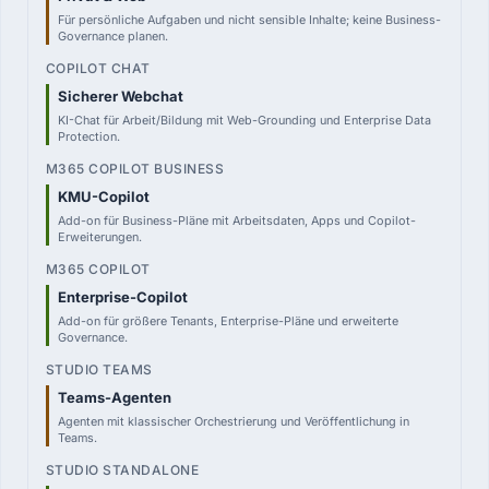
Für persönliche Aufgaben und nicht sensible Inhalte; keine Business-
M365 COPILOT
Governance planen.
26,00 €
Add-on pro User, jährlich
Sicherer Webchat
KI-Chat für Arbeit/Bildung mit Web-Grounding und Enterprise Data
STUDIO TEAMS
Protection.
0,00 €
in ausgewählten M365-Plänen
KMU-Copilot
STUDIO STANDALONE
Add-on für Business-Pläne mit Arbeitsdaten, Apps und Copilot-
—
Erweiterungen.
Capacity / Credits / PAYG
Enterprise-Copilot
Add-on für größere Tenants, Enterprise-Pläne und erweiterte
Governance.
Teams-Agenten
Agenten mit klassischer Orchestrierung und Veröffentlichung in
Teams.