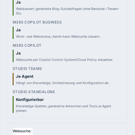
in berechtigten M365-Plänen
Ja
Webbasiert; generierte Bing-Suchabfragen ohne Benutzer-/Tenant-
M365 COPILOT BUSINESS
IDs.
15,60 €
Add-on pro User, jährlich
Ja
Work- und Webmodus; Admin kann Websuche steuern.
M365 COPILOT
26,00 €
Add-on pro User, jährlich
Ja
Websuche per Copilot Control System/Cloud Policy steuerbar.
STUDIO TEAMS
0,00 €
Je Agent
in ausgewählten M365-Plänen
Hängt von Knowledge, Orchestrierung und Konfiguration ab.
STUDIO STANDALONE
—
Konfigurierbar
Capacity / Credits / PAYG
Knowledge-Quellen, generative Antworten und Tools je Agent
planen.
Websuche: