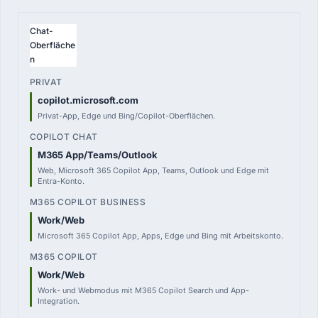
VERGLEICHSPUNKT
Chat-
Oberfläche
PRIVAT
n
—
MSA / privat
copilot.microsoft.com
Privat-App, Edge und Bing/Copilot-Oberflächen.
COPILOT CHAT
0,00 €
in berechtigten M365-Plänen
M365 App/Teams/Outlook
Web, Microsoft 365 Copilot App, Teams, Outlook und Edge mit
M365 COPILOT BUSINESS
Entra-Konto.
15,60 €
Add-on pro User, jährlich
Work/Web
Microsoft 365 Copilot App, Apps, Edge und Bing mit Arbeitskonto.
M365 COPILOT
26,00 €
Add-on pro User, jährlich
Work/Web
Work- und Webmodus mit M365 Copilot Search und App-
STUDIO TEAMS
Integration.
0,00 €