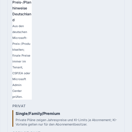
Preis-/Plan
hinweise
Deutschlan
d
Aus den
deutschen
Microsoft-
Preis-/Produ
ktseiten;
finale Preise
immer im
Tenant,
CSP/EA oder
Microsoft
Admin
Center
prüfen.
Single/Family/Premium
Private Pläne zeigen Jahrespreise und KI-Limits je Abonnement; KI-
Vorteile gelten nur für den Abonnementbesitzer.