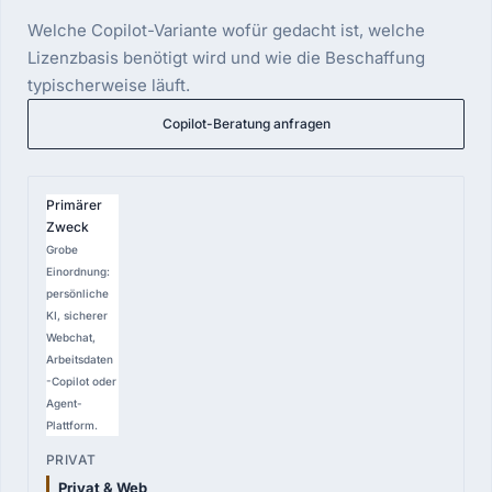
Welche Copilot-Variante wofür gedacht ist, welche
Lizenzbasis benötigt wird und wie die Beschaffung
typischerweise läuft.
Copilot-Beratung anfragen
VERGLEICHSPUNKT
Primärer
Zweck
PRIVAT
Grobe
—
Einordnung:
MSA / privat
persönliche
KI, sicherer
Webchat,
COPILOT CHAT
Arbeitsdaten
0,00 €
-Copilot oder
in berechtigten M365-Plänen
Agent-
Plattform.
M365 COPILOT BUSINESS
15,60 €
Add-on pro User, jährlich
Privat & Web