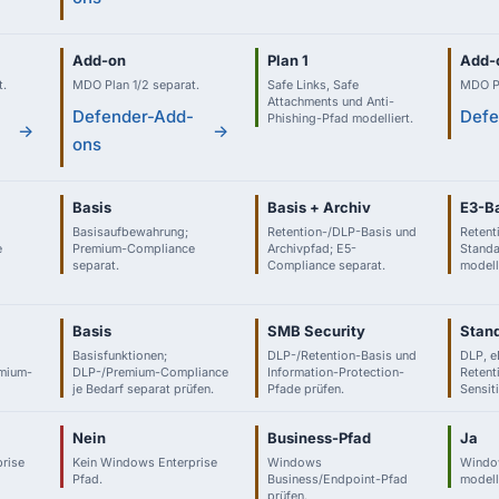
Add-on
Plan 1
Add-
t.
MDO Plan 1/2 separat.
Safe Links, Safe
MDO Pl
Attachments und Anti-
-
Defender-Add-
Defe
Phishing-Pfad modelliert.
→
→
ons
Basis
Basis + Archiv
E3-B
Basisaufbewahrung;
Retention-/DLP-Basis und
Retent
e
Premium-Compliance
Archivpfad; E5-
Standa
separat.
Compliance separat.
modelli
Basis
SMB Security
Stan
Basisfunktionen;
DLP-/Retention-Basis und
DLP, e
emium-
DLP-/Premium-Compliance
Information-Protection-
Retent
je Bedarf separat prüfen.
Pfade prüfen.
Sensiti
Nein
Business-Pfad
Ja
rise
Kein Windows Enterprise
Windows
Window
Pfad.
Business/Endpoint-Pfad
modelli
prüfen.