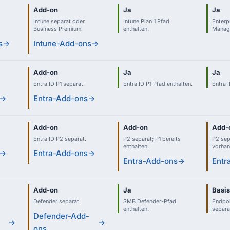
Add-on
Ja
Ja
Intune separat oder
Intune Plan 1 Pfad
Enterp
Business Premium.
enthalten.
Manage
s
→
Intune-Add-ons
→
Add-on
Ja
Ja
Entra ID P1 separat.
Entra ID P1 Pfad enthalten.
Entra I
→
Entra-Add-ons
→
Add-on
Add-on
Add-
Entra ID P2 separat.
P2 separat; P1 bereits
P2 sep
enthalten.
vorhan
→
Entra-Add-ons
→
Entra-Add-ons
→
Entr
Add-on
Ja
Basis
Defender separat.
SMB Defender-Pfad
Endpoi
enthalten.
separa
-
Defender-Add-
→
→
ons