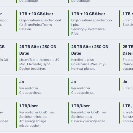
Dateiablage.
Dateiablage.
r
1 TB + 10 GB/User
1 TB + 10 GB/User
1 TB 
herpoo
Organisationsspeicherpool
Organisationsspeicherpoo
Enterp
ms-
für SharePoint/Teams-
l plus
Speich
Dateien.
Security-/Governance-
Pfad.
 GB
25 TB Site / 250 GB
25 TB Site / 250 GB
25 TB
Datei
Datei
Datei
bis 30
Listen/Bibliotheken bis 30
Kernlimits plus
Enterp
-
Mio. Elemente; Sync-
Governance-/Security-
Compl
Design beachten.
Kontext planen.
separa
Ja
Ja
Ja
Persönlicher
Persönlicher
Enterp
Cloudspeicher.
Cloudspeicher.
1 TB/User
1 TB/User
1 TB,
ve-
Persönlicher OneDrive-
Persönlicher OneDrive-
Erweit
Speicher; nicht als
Speicher plus
Benutz
nden.
Abteilungsablage
Device-/Security-Pfad.
Kontex
missbrauchen.