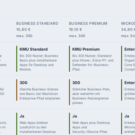
BUSINESS STANDARD
BUSINESS PREMIUM
MICRO
10,80 €
19,10 €
34,90 
max. 300
max. 300
max. En
KMU Standard
KMU Premium
Enter
re
Bis 300 Nutzer; Business
Bis 300 Nutzer; Standard
Enterp
0
Basic plus installierbare
plus Intune-, Entra-P1- und
Organi
Teams
Apps für Desktop und
Defender-for-Business-
Core S
Mobile.
Pfad.
Compli
300
300
Enter
für
Gleiche Business-Grenze
Stärkster Business-Plan,
Enterp
300
wie Basic; bei Wachstum
aber weiterhin mit
größer
Enterprise-Pfad einplanen.
Business-Nutzergrenze
Enterp
planen.
Ja
Ja
Ja
oint,
Web Apps bleiben
Web Apps plus Desktop
Enterp
e im
zusätzlich zu den
Apps und
Micro
.
installierbaren Desktop
Security-/Device-Pfad.
enthalt