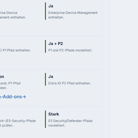
Ja
rise Device
Enterprise Device Management
ment enthalten.
enthalten.
Ja + P2
D P1 Pfad enthalten.
P1 und P2-Pfade modelliert.
on
Ja
arat; P1-Pfad
Entra ID P2 Pfad enthalten.
den.
a-Add-ons
→
Stark
nt-/E5-Security-Pfade
E5 Security/Defender-Pfade
t prüfen.
modelliert.