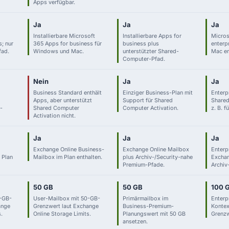
Apps verfügbar.
Ja
Ja
Ja
Installierbare Microsoft
Installierbare Apps for
Micros
; nur
365 Apps for business für
business plus
enterp
ad.
Windows und Mac.
unterstützter Shared-
Mac en
Computer-Pfad.
Nein
Ja
Ja
Business Standard enthält
Einziger Business-Plan mit
Enterp
Apps, aber unterstützt
Support für Shared
Shared
-
Shared Computer
Computer Activation.
z. B. 
Activation nicht.
Ja
Ja
Ja
Exchange Online Business-
Exchange Online Mailbox
Enterp
 Plan
Mailbox im Plan enthalten.
plus Archiv-/Security-nahe
Excha
Premium-Pfade.
Archiv
50 GB
50 GB
100 
0-GB-
User-Mailbox mit 50-GB-
Primärmailbox im
Enterp
ange
Grenzwert laut Exchange
Business-Premium-
Kontex
.
Online Storage Limits.
Planungswert mit 50 GB
Grenzw
ansetzen.