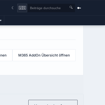
🔍
🔑
🇺🇸
☾
▾
fnen
M365 AddOn Übersicht öffnen