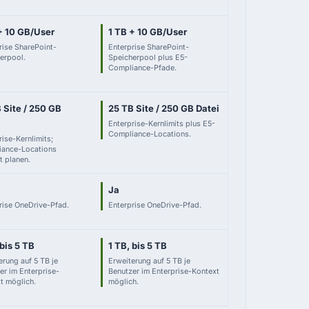
+ 10 GB/User
1 TB + 10 GB/User
rise SharePoint-
Enterprise SharePoint-
erpool.
Speicherpool plus E5-
Compliance-Pfade.
 Site / 250 GB
25 TB Site / 250 GB Datei
Enterprise-Kernlimits plus E5-
Compliance-Locations.
rise-Kernlimits;
iance-Locations
t planen.
Ja
rise OneDrive-Pfad.
Enterprise OneDrive-Pfad.
 bis 5 TB
1 TB, bis 5 TB
erung auf 5 TB je
Erweiterung auf 5 TB je
er im Enterprise-
Benutzer im Enterprise-Kontext
t möglich.
möglich.