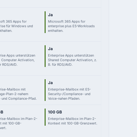
Ja
oft 365 Apps for
Microsoft 365 Apps for
rise für Windows und
enterprise plus E5-Workloads
thalten.
enthalten.
Ja
rise Apps unterstützen
Enterprise Apps unterstützen
 Computer Activation,
Shared Computer Activation, z.
für RDS/AVD.
B. für RDS/AVD.
Ja
rise-Mailbox mit
Enterprise-Mailbox mit E5-
nge-Plan-2-nahem
Security-/Compliance- und
- und Compliance-Pfad.
Voice-nahen Pfaden.
GB
100 GB
rise-Mailbox im Plan-2-
Enterprise-Mailbox im Plan-2-
t mit 100-GB-
Kontext mit 100-GB-Grenzwert.
ert.