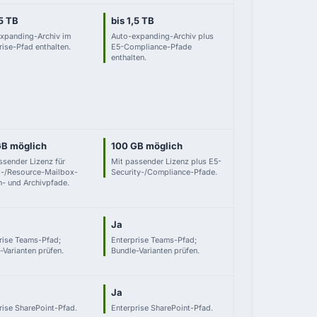
,5 TB
bis 1,5 TB
xpanding-Archiv im
Auto-expanding-Archiv plus
rise-Pfad enthalten.
E5-Compliance-Pfade
enthalten.
GB möglich
100 GB möglich
ssender Lizenz für
Mit passender Lizenz plus E5-
-/Resource-Mailbox-
Security-/Compliance-Pfade.
- und Archivpfade.
Ja
rise Teams-Pfad;
Enterprise Teams-Pfad;
-Varianten prüfen.
Bundle-Varianten prüfen.
Ja
rise SharePoint-Pfad.
Enterprise SharePoint-Pfad.