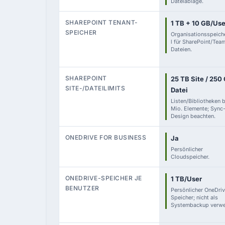
Dateiablage.
SHAREPOINT TENANT-
1 TB + 10 GB/Use
SPEICHER
Organisationsspeic
l für SharePoint/Tea
Dateien.
SHAREPOINT
25 TB Site / 250
SITE-/DATEILIMITS
Datei
Listen/Bibliotheken 
Mio. Elemente; Sync
Design beachten.
ONEDRIVE FOR BUSINESS
Ja
Persönlicher
Cloudspeicher.
ONEDRIVE-SPEICHER JE
1 TB/User
BENUTZER
Persönlicher OneDri
Speicher; nicht als
Systembackup verwe