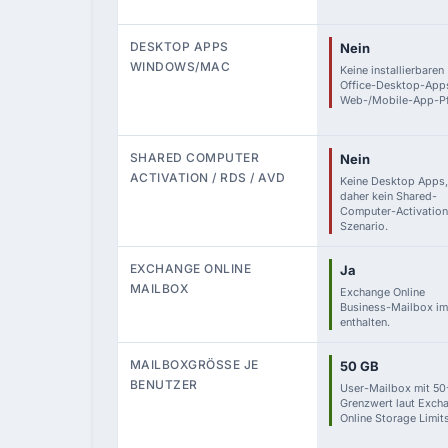
DESKTOP APPS
Nein
WINDOWS/MAC
Keine installierbaren
Office-Desktop-Apps
Web-/Mobile-App-Pf
SHARED COMPUTER
Nein
ACTIVATION / RDS / AVD
Keine Desktop Apps,
daher kein Shared-
Computer-Activation
Szenario.
EXCHANGE ONLINE
Ja
MAILBOX
Exchange Online
Business-Mailbox im
enthalten.
MAILBOXGRÖSSE JE B
50 GB
ENUTZER
User-Mailbox mit 5
Grenzwert laut Exch
Online Storage Limits