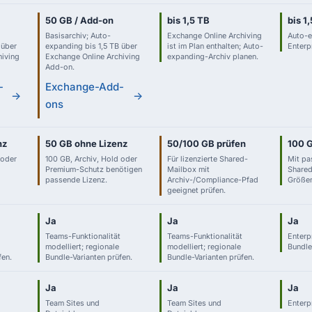
50 GB / Add-on
bis 1,5 TB
bis 1
Basisarchiv; Auto-
Exchange Online Archiving
Auto-e
 über
expanding bis 1,5 TB über
ist im Plan enthalten; Auto-
Enterp
hiving
Exchange Online Archiving
expanding-Archiv planen.
Add-on.
-
Exchange-Add-
→
→
ons
nz
50 GB ohne Lizenz
50/100 GB prüfen
100 
 oder
100 GB, Archiv, Hold oder
Für lizenzierte Shared-
Mit pa
Premium-Schutz benötigen
Mailbox mit
Shared
passende Lizenz.
Archiv-/Compliance-Pfad
Größen
geeignet prüfen.
Ja
Ja
Ja
Teams-Funktionalität
Teams-Funktionalität
Enterp
modelliert; regionale
modelliert; regionale
Bundle
fen.
Bundle-Varianten prüfen.
Bundle-Varianten prüfen.
Ja
Ja
Ja
Team Sites und
Team Sites und
Enterp