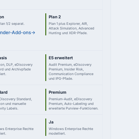
on
Plan 2
an 1/2 separat.
Plan 1 plus Explorer, AIR,
Attack Simulation, Advanced
nder-Add-ons
→
Hunting und XDR-Pfade.
asis
E5 erweitert
ion, DLP, eDiscovery
Audit Premium, eDiscovery
rd und Archivpfade
Premium, Insider Risk,
ert.
Communication Compliance
und IPG-Pfade.
dard
Premium
Discovery Standard,
Premium-Audit, eDiscovery
ion und manuelle
Premium, Auto-Labeling und
vity Labels.
erweiterte Purview-Funktionen.
Ja
s Enterprise Rechte
Windows Enterprise Rechte
ert.
modelliert.