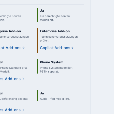
Ja
rechtigte Konten
Für berechtigte Konten
ert.
modelliert.
prise Add-on
Enterprise Add-on
sche Voraussetzungen
Technische Voraussetzungen
.
prüfen.
lot-Add-ons
→
Copilot-Add-ons
→
on
Phone System
Phone Standard plus
Phone System modelliert;
Modell.
PSTN separat.
ms-Add-ons
→
on
Ja
Conferencing separat
Audio-Pfad modelliert.
.
ms-Add-ons
→