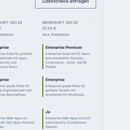
Lizenzcheck anfragen
SOFT 365 E3
MICROSOFT 365 E5
€
57,00 €
terprise
max. Enterprise
prise
Enterprise Premium
rise-Suite für größere
Enterprise-Suite mit E3-Basis
sationen mit Apps,
plus erweiterten Security-,
ecurity und
Compliance-, Voice- und BI-
ance-Basis.
Pfaden.
prise
Enterprise
rise-grade Pläne für
Enterprise-grade Pläne für
e Organisationen und
größere Tenants mit
rise-Beschaffung.
erweiterten E5-Workloads.
Ja
rise-Web-Apps im
Enterprise-Web-Apps plus E5-
soft-365-Apps-Kontext
nahe Security-/Compliance-
en.
Dienste.