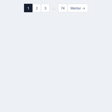
werden. Dara…
1
2
3
…
74
Weiter →