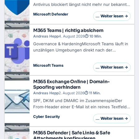
Antivirus blockiert längst nicht mehr nur bekannte
Signaturen. Verhaltensüberwachung, Heuristik,
Microsoft Defender
… Weiter lesen →
lokale Machine-Learning-Modelle und Cloud-
Schutz greifen auch bei Schadcode, den noch…
M365 Teams | richtig absichern
Andreas Hepp
4. August 2026
⏱ 10 Min.
Governance & HardeningMicrosoft Teams läuft in
unzähligen Umgebungen direkt nach der
Lizenzzuweisung
mit den Standardeinstellungen.
Das Resultat: Nutzer erstellen eigene Teams,
Microsoft Teams
… Weiter lesen →
laden unkontrolliert externe Gäste ein und inte…
M365 Exchange Online | Domain-
Spoofing verhindern
Andreas Hepp
2. August 2026
⏱ 11 Min.
SPF
,
DKIM
und
DMARC
im ZusammenspielDer
From-Header einer E-Mail ist ein reines Textfeld.
Jeder Absender darf hineinschreiben, was er will,
Cyber Security
… Weiter lesen →
und genau das tun Angreifer bei CEO-Fraud und
Rechnungsbetrug. Deine Domain steht da…
M365 Defender | Safe Links & Safe
Attachments konfigurieren