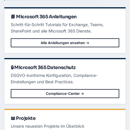
s
c
t
s
h
z
m
e
-
i
r
G
t
📘 Microsoft 365 Anleitungen
k
u
d
o
i
e
n
d
Schritt-für-Schritt Tutorials für Exchange, Teams,
m
f
e
L
i
SharePoint und alle Microsoft 365 Dienste.
i
g
z
u
e
r
n
Alle Anleitungen ansehen →
i
z
e
-
r
W
e
i
n
l
d
w
🔒 Microsoft 365 Datenschutz
u
c
DSGVO-konforme Konfiguration, Compliance-
h
s
Einstellungen und Best Practices.
!
Compliance-Center →
📖 Projekte
Unsere neuesten Projekte im Überblick