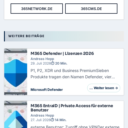
365NETWORK.DE
365CMS.DE
WEITERE BEITRÄGE
M365 Defender | Lizenzen 2026
Andreas Hepp
29. Juli 2026
⏱ 20 Min.
P1, P2, XDR und Business PremiumSieben
Produkte tragen den Namen Defender, vier
davon in zwei Planstufen, und alle laufen im
… Weiter lesen →
selben Portal zusammen. Wer daraus schließt,
Microsoft Defender
dass ein Produktname gleich einer Lizenz ist,
plant fa…
M365 EntraID | Private Access für externe
Benutzer
Andreas Hepp
27. Juli 2026
⏱ 14 Min.
externe Benutzer: Zugriff ohne VPNDer externe