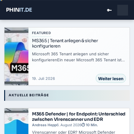
PHIN
IT
.DE
🔑
FEATURED
MS365 | Tenant anlegen & sicher
konfigurieren
Microsoft 365 Tenant anlegen und sicher
konfigurierenEin neuer Microsoft 365 Tenant ist
technisch in wenigen Minuten erstellt. Über
signup.microsoft.com richtest du ihn ein. Vor der
Registrierung legst du den Tenant-Typ…
Weiter lesen
19. Juli 2026
Aktuelle Beiträge
AKTUELLE BEITRÄGE
M365 Defender | for Endpoint: Unterschied
zwischen Virenscanner und EDR
Andreas Hepp
6. August 2026
⏱ 10 Min.
Virenscanner oder EDR? Microsoft Defender