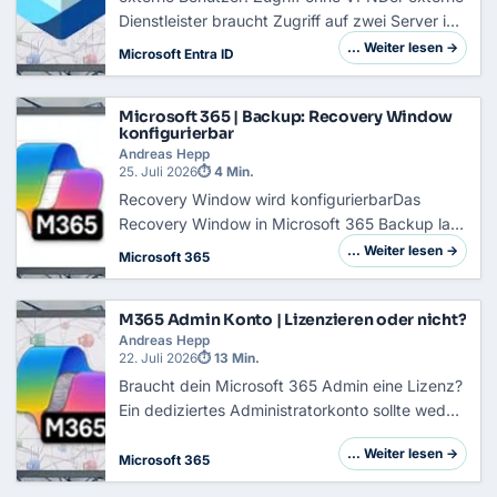
Dienstleister braucht Zugriff auf zwei Server im
internen Netz. Klassisch bekommt er dafür
… Weiter lesen →
Microsoft Entra ID
einen VPN-Zugang, ein Konto in deinem
Verzeichnis und im schlimmsten Fall ein
Microsoft 365 | Backup: Recovery Window
Notebook,…
konfigurierbar
Andreas Hepp
25. Juli 2026
⏱ 4 Min.
Recovery Window wird konfigurierbarDas
Recovery Window in Microsoft 365 Backup lag
bisher fest bei zwölf Monaten, unabhängig
… Weiter lesen →
Microsoft 365
davon, ob eine Richtlinie eine kurzlebige
Projekt-Site oder ein Postfach mit langen
M365 Admin Konto | Lizenzieren oder nicht?
Nachweispflicht…
Andreas Hepp
22. Juli 2026
⏱ 13 Min.
Braucht dein Microsoft 365 Admin eine Lizenz?
Ein dediziertes Administratorkonto sollte weder
ein Exchange-Postfach besitzen noch für
… Weiter lesen →
Teams-Besprechungen, Office-Anwendungen
Microsoft 365
oder die tägliche Webnutzung verwendet