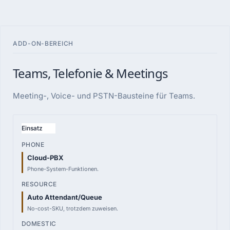
ADD-ON-BEREICH
Teams, Telefonie & Meetings
Meeting-, Voice- und PSTN-Bausteine für Teams.
VERGLEICHSPUNKT
Einsatz
PHONE
Cloud-PBX
8,70 €
Phone-System-Funktionen.
pro User
RESOURCE
Auto Attendant/Queue
0,00 €
No-cost-SKU, trotzdem zuweisen.
pro Resource