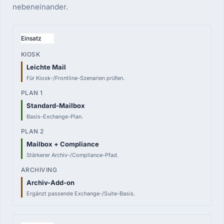
nebeneinander.
VERGLEICHSPUNKT
Einsatz
KIOSK
Leichte Mail
—
Für Kiosk-/Frontline-Szenarien prüfen.
pro User
PLAN 1
Standard-Mailbox
3,50 €
Basis-Exchange-Plan.
pro User
PLAN 2
Mailbox + Compliance
6,90 €
Stärkerer Archiv-/Compliance-Pfad.
pro User
Archiv-Add-on
ARCHIVING
3,00 €
Ergänzt passende Exchange-/Suite-Basis.
pro User