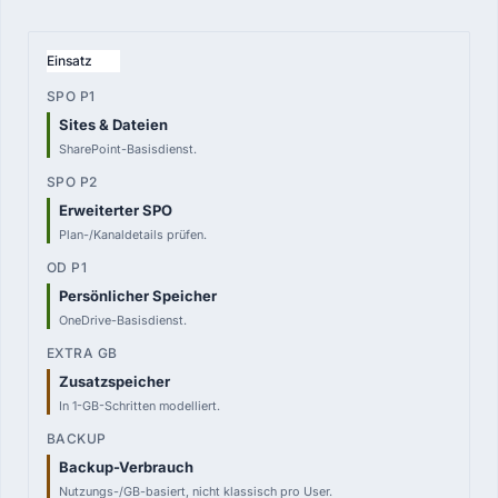
VERGLEICHSPUNKT
Einsatz
SPO P1
Sites & Dateien
—
SharePoint-Basisdienst.
pro User
SPO P2
Erweiterter SPO
—
Plan-/Kanaldetails prüfen.
pro User
OD P1
Persönlicher Speicher
—
OneDrive-Basisdienst.
pro User
Zusatzspeicher
EXTRA GB
—
In 1-GB-Schritten modelliert.
pro GB
Backup-Verbrauch
BACKUP
Nutzungs-/GB-basiert, nicht klassisch pro User.