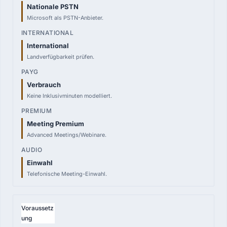
DOMESTIC
Nationale PSTN
10,50 €
Microsoft als PSTN-Anbieter.
pro User
International
INTERNATIONAL
20,20 €
Landverfügbarkeit prüfen.
pro User
Verbrauch
PAYG
Keine Inklusivminuten modelliert.
0,00 €
Verbrauch
Meeting Premium
PREMIUM
Advanced Meetings/Webinare.
8,70 €
pro User
Einwahl
Telefonische Meeting-Einwahl.
AUDIO
2,20 €
pro User
Voraussetz
ung